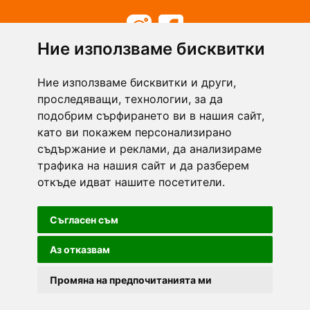
Ние използваме бисквитки
+359 894 49 0145
+359 894 49 0144
Ние използваме бисквитки и други,
support@zasiti.bg
проследяващи, технологии, за да
подобрим сърфирането ви в нашия сайт,
като ви покажем персонализирано
съдържание и реклами, да анализираме
трафика на нашия сайт и да разберем
откъде идват нашите посетители.
Съгласен съм
Аз отказвам
Промяна на предпочитанията ми
Zasiti.bg - всички права запазени.
Общи условия