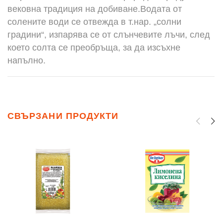
вековна традиция на добиване.Водата от
солените води се отвежда в т.нар. „солни
градини“, изпарява се от слънчевите лъчи, след
което солта се преобръща, за да изсъхне
напълно.
СВЪРЗАНИ ПРОДУКТИ