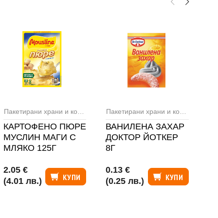
,
Фиксове и полуфабрикати
Пакетирани храни и консерви
,
Фиксове и полуфабрикати
Пакетирани храни и консерви
,
Под
КАРТОФЕНО ПЮРЕ
ВАНИЛЕНА ЗАХАР
Ч
МУСЛИН МАГИ С
ДОКТОР ЙОТКЕР
Ф
МЛЯКО 125Г
8Г
15
2.05 €
0.13 €
0.
КУПИ
КУПИ
(4.01 лв.)
(0.25 лв.)
(1