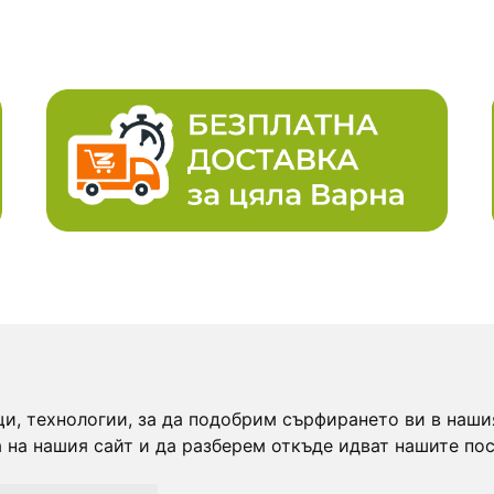
КАРТА НА САЙТА:
и, технологии, за да подобрим сърфирането ви в наши
bg е мястото, където
Начало
Н
 на нашия сайт и да разберем откъде идват нашите пос
а намерите прясна
Категории
Сп
вена храна