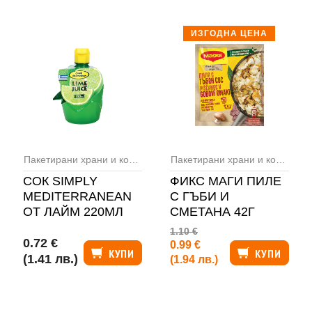
ИЗГОДНА ЦЕНА
,
Фиксове и полуфабрикати
Пакетирани храни и консерви
,
Сосове
Пакетирани храни и консерви
СОК SIMPLY
ФИКС МАГИ ПИЛЕ
MEDITERRANEAN
С ГЪБИ И
ОТ ЛАЙМ 220МЛ
СМЕТАНА 42Г
1.10 €
0.72 €
0.99 €
КУПИ
КУПИ
(1.41 лв.)
(1.94 лв.)