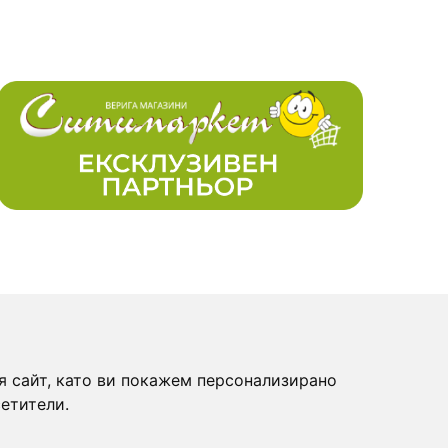
ПОСЛЕДВАЙТЕ НИ:
я сайт, като ви покажем персонализирано
ови
етители.
исък за пазаруване
+359 894 49 0145