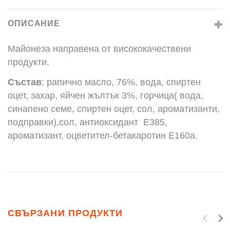
ОПИСАНИЕ
Майонеза направена от висококачествени
продукти.
Състав
: рапично масло, 76%, вода, спиртен
оцет, захар, яйчен жълтък 3%, горчица( вода,
синапено семе, спиртен оцет, сол, ароматизанти,
подправки),сол, антиоксидант Е385,
ароматизант, оцветител-бетакаротин Е160а.
СВЪРЗАНИ ПРОДУКТИ