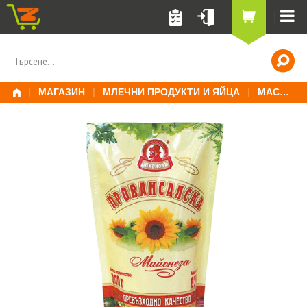
Skip
to
content
ПОТЪРСИ
ЗА:
|
МАГАЗИН
|
МЛЕЧНИ ПРОДУКТИ И ЯЙЦА
|
МАСЛО, МАРГАРИН И МАЙОНЕЗА