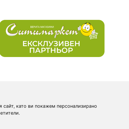
ПОСЛЕДВАЙТЕ НИ:
я сайт, като ви покажем персонализирано
ови
етители.
исък за пазаруване
+359 894 49 0145
ловия на доставка