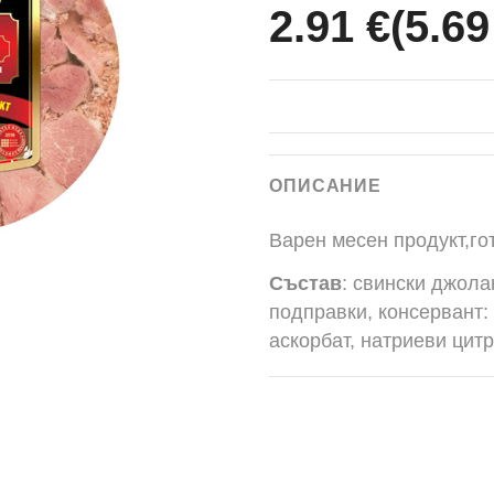
2.91 €
(5.69
ОПИСАНИЕ
Варен месен продукт,го
Състав
: свински джола
подправки, консервант:
аскорбат, натриеви цитр