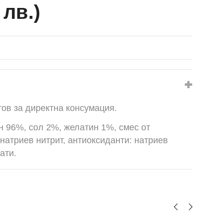
 лв.)
тов за директна консумация.
н 96%, сол 2%, желатин 1%, смес от
 натриев нитрит, антиоксиданти: натриев
ати.