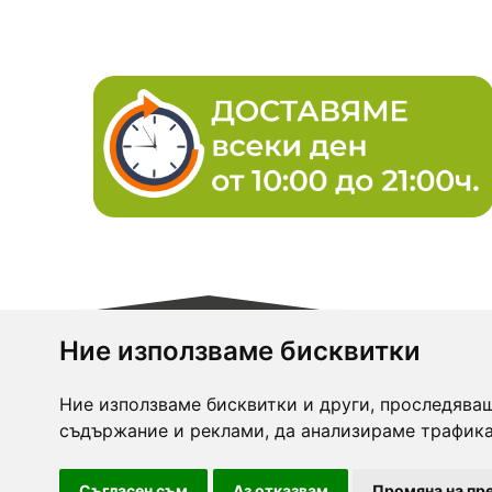
Ние използваме бисквитки
Ние използваме бисквитки и други, проследяващ
zasiti.
съдържание и реклами, да анализираме трафика
може д
качест
Съгласен съм
Аз отказвам
Промяна на пр