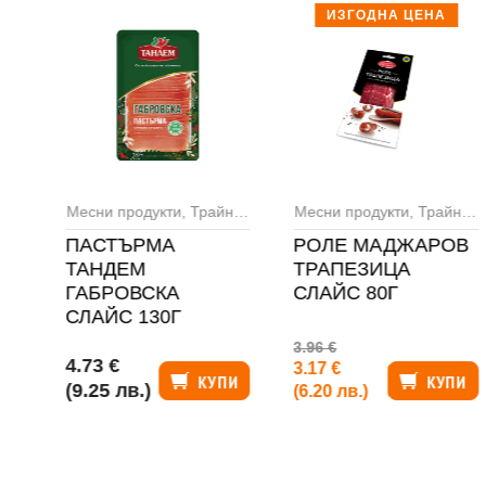
ИЗГОДНА ЦЕНА
си
Месни продукти
,
Трайни колбаси
Месни продукти
,
Трайни колбаси
ПАСТЪРМА
РОЛЕ МАДЖАРОВ
ТАНДЕМ
ТРАПЕЗИЦА
ГАБРОВСКА
СЛАЙС 80Г
СЛАЙС 130Г
3.96 €
4.73 €
3.17 €
И
КУПИ
КУПИ
(9.25 лв.)
(6.20 лв.)