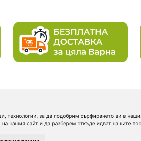
КАРТА НА САЙТА:
и, технологии, за да подобрим сърфирането ви в наши
bg е мястото, където
Начало
Н
 на нашия сайт и да разберем откъде идват нашите пос
а намерите прясна
Категории
Сп
вена храна
Брошура
Ус
едпочитанията ми