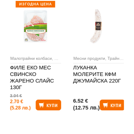
ИЗГОДНА ЦЕНА
Малотрайни колбаси
,
Месни продукти
Месни продукти
,
Трайни колбаси
ФИЛЕ ЕКО МЕС
ЛУКАНКА
СВИНСКО
МОЛЕРИТЕ КФМ
ЖАРЕНО СЛАЙС
ДЖУМАЙСКА 220Г
130Г
3.04 €
6.52 €
2.70 €
КУПИ
КУПИ
(12.75 лв.)
(5.28 лв.)