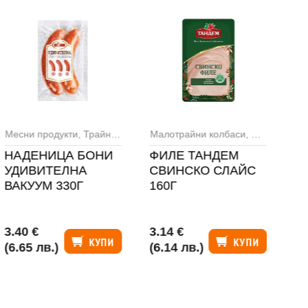
Месни продукти
,
Трайни колбаси
Малотрайни колбаси
,
Месни прод
Ма
НАДЕНИЦА БОНИ
ФИЛЕ ТАНДЕМ
К
УДИВИТЕЛНА
СВИНСКО СЛАЙС
Х
ВАКУУМ 330Г
160Г
3.40 €
3.14 €
1.
КУПИ
КУПИ
(6.65 лв.)
(6.14 лв.)
(3