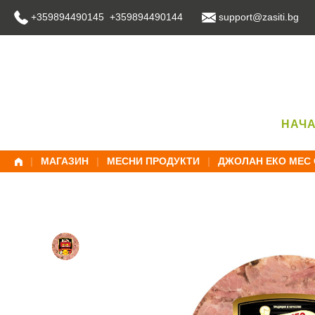
Skip
+359894490145 +359894490144
support@zasiti.bg
to
content
НАЧ
|
МАГАЗИН
|
МЕСНИ ПРОДУКТИ
|
ДЖОЛАН ЕКО МЕС 