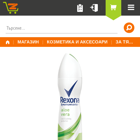
Skip
to
content
ПОТЪРСИ
ЗА:
|
МАГАЗИН
|
КОЗМЕТИКА И АКСЕСОАРИ
|
ЗА ТЯЛО
|