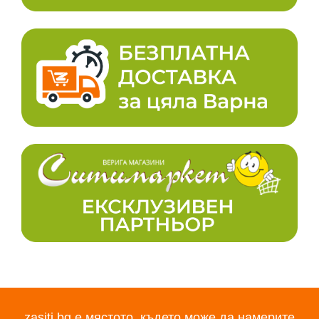
zasiti.bg е мястото, където може да намерите