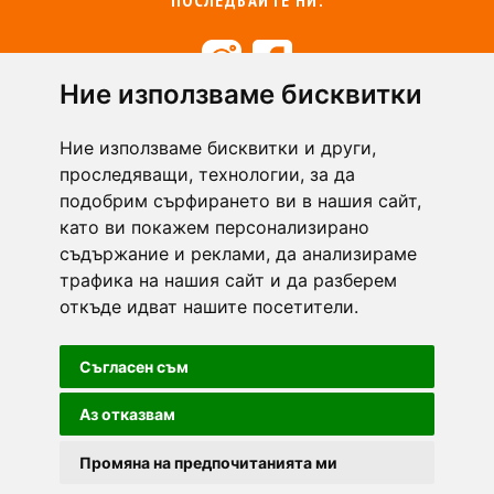
Ние използваме бисквитки
+359 894 49 0145
+359 894 49 0144
Ние използваме бисквитки и други,
support@zasiti.bg
проследяващи, технологии, за да
подобрим сърфирането ви в нашия сайт,
като ви покажем персонализирано
съдържание и реклами, да анализираме
трафика на нашия сайт и да разберем
откъде идват нашите посетители.
Съгласен съм
Аз отказвам
Промяна на предпочитанията ми
Zasiti.bg - всички права запазени.
Общи условия