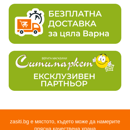
zasiti.bg е мястото, където може да намерите
прясна качествена храна