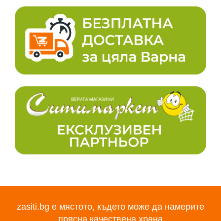
zasiti.bg е мястото, където може да намерите
прясна качествена храна