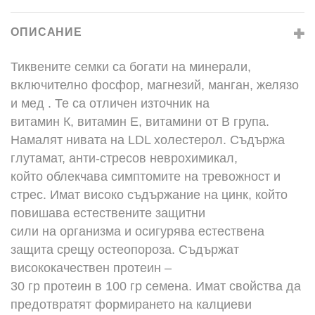
ОПИСАНИЕ
Тиквените семки са богати на минерали,
включително фосфор, магнезий, манган, желязо
и мед . Те са отличен източник на
витамин К, витамин Е, витамини от В група.
Намалят нивата на LDL холестерол. Съдържа
глутамат, анти-стресов неврохимикал,
който облекчава симптомите на тревожност и
стрес. Имат високо съдържание на цинк, който
повишава естествените защитни
сили на организма и осигурява естествена
защита срещу остеопороза. Съдържат
висококачествен протеин –
30 гр протеин в 100 гр семена. Имат свойства да
предотвратят формирането на калциеви