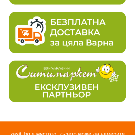
zasiti.bg е мястото, където може да намерите