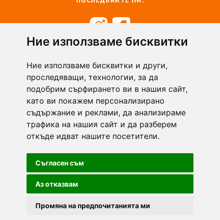
Ние използваме бисквитки
+359 894 49 0145
+359 894 49 0144
Ние използваме бисквитки и други,
support@zasiti.bg
проследяващи, технологии, за да
подобрим сърфирането ви в нашия сайт,
като ви покажем персонализирано
съдържание и реклами, да анализираме
трафика на нашия сайт и да разберем
откъде идват нашите посетители.
Съгласен съм
Аз отказвам
Промяна на предпочитанията ми
Zasiti.bg - всички права запазени.
Общи условия