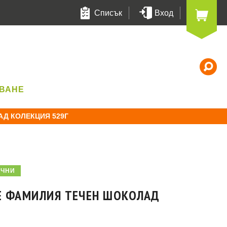
Списък
Вход
Т
УВАНЕ
Д КОЛЕКЦИЯ 529Г
ИЧНИ
Е ФАМИЛИЯ ТЕЧЕН ШОКОЛАД