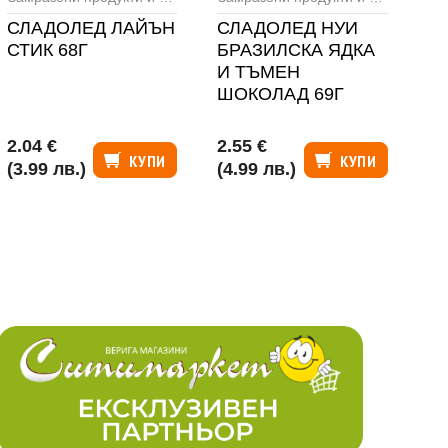
СЛАДОЛЕД ЛАЙЪН
СЛАДОЛЕД НУИ
А
СТИК 68Г
БРАЗИЛСКА ЯДКА
Ф
И ТЪМЕН
50
ШОКОЛАД 69Г
2.04 €
2.55 €
4.
КУПИ
КУПИ
(3.99 лв.)
(4.99 лв.)
(9