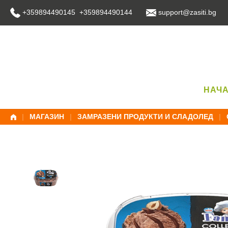
Skip
+359894490145 +359894490144
support@zasiti.bg
to
content
НАЧ
|
МАГАЗИН
|
ЗАМРАЗЕНИ ПРОДУКТИ И СЛАДОЛЕД
|