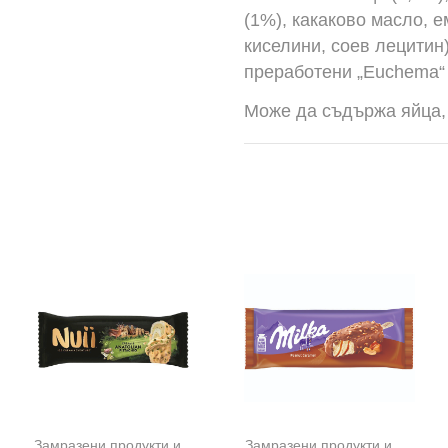
(1%), какаково масло, 
киселини, соев лецитин)
преработени „Euchema“
Може да съдържа яйца, 
,
Сладоледи
Замразени продукти и сладолед
,
Сладоледи
Замразени продукти и сладолед