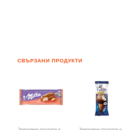
СВЪРЗАНИ ПРОДУКТИ
Замразени продукти и сладолед
,
Сладоледи
Замразени продукти и сладолед