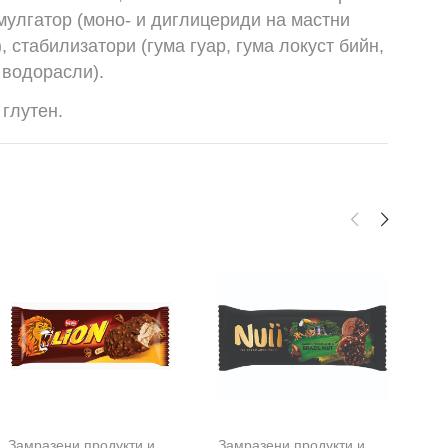
емулгатор (моно- и диглицериди на мастни
, стабилизатори (гума гуар, гума локуст бийн,
 водорасли).
глутен.
,
Сладоледи
Замразени продукти и сладолед
,
Сладоледи
Замразени продукти и сладолед
За
,