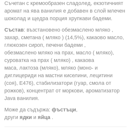
Съчетан с кремообразен сладолед, екзотичният
аромат на ява ванилия е добавен в слой млечен
шоколад и щедра порция хрупкави бадеми.
Състав
: възстановено обезмаслено мляко ,
захар, сметана ( мляко ) (14,5%), какаово масло,
глюкозен сироп, печени бадеми ,
обезмаслено мляко на прах, масло ( мляко),
суроватка на прах ( мляко) , какаова
маса, лактоза (мляко), мляко (моно- и
диглицериди на мастни киселини, лецитини
(соя), E476), стабилизатори (гуар, смола от
рожков), концентрат от моркови, ароматизатор
Java ванилия.
Може да съдържа:
фъстъци
,
други
ядки
и
яйца
.