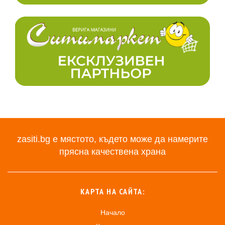
zasiti.bg е мястото, където може да намерите
прясна качествена храна
КАРТА НА САЙТА:
Начало