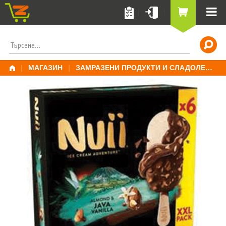
Skip
to
content
ПОТЪРСИ
ЗА:
|
МАГАЗИН
|
ЗАМРАЗЕНИ ПРОДУКТИ И СЛАДОЛЕД
|