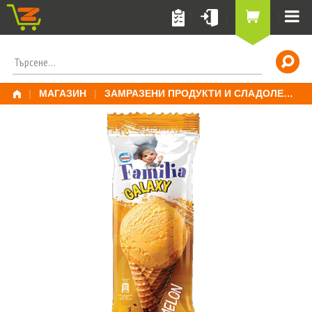
Skip
to
content
ПОТЪРСИ
ЗА:
|
МАГАЗИН
|
ЗАМРАЗЕНИ ПРОДУКТИ И СЛАДОЛЕД
|