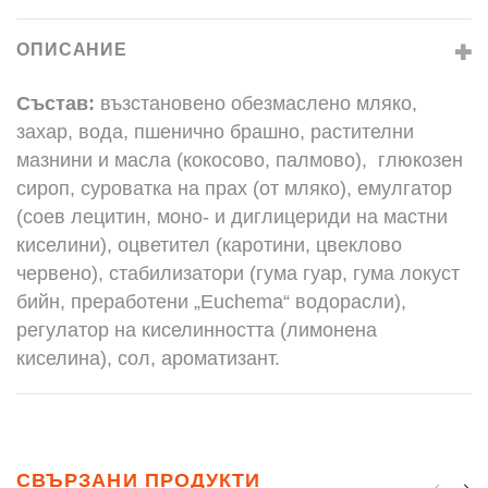
ОПИСАНИЕ
Състав:
възстановено обезмаслено мляко,
захар, вода, пшенично брашно, растителни
мазнини и масла (кокосово, палмово), глюкозен
сироп, суроватка на прах (от мляко), емулгатор
(соев лецитин, моно- и диглицериди на мастни
киселини), оцветител (каротини, цвеклово
червено), стабилизатори (гума гуар, гума локуст
бийн, преработени „Euchema“ водорасли),
регулатор на киселинността (лимонена
киселина), сол, ароматизант.
СВЪРЗАНИ ПРОДУКТИ