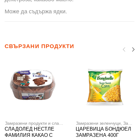
Може да съдържа ядки.
СВЪРЗАНИ ПРОДУКТИ
Замразени продукти и сладолед
,
Сладоледи
Замразени зеленчуци
,
Замразени продукти и сладолед
СЛАДОЛЕД НЕСТЛЕ
ЦАРЕВИЦА БОНДЮЕЛ
ФАМИЛИЯ КАКАО С
ЗАМРАЗЕНА 400Г