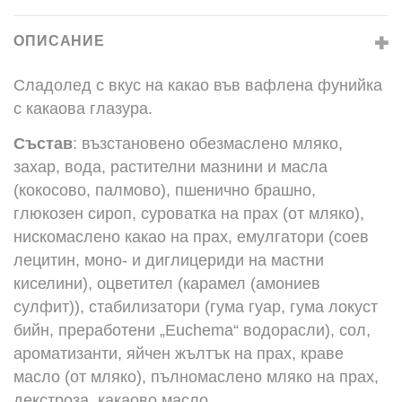
ОПИСАНИЕ
Сладолед с вкус на какао във вафлена фунийка
с какаова глазура.
Състав
: възстановено обезмаслено мляко,
захар, вода, растителни мазнини и масла
(кокосово, палмово), пшенично брашно,
глюкозен сироп, суроватка на прах (от мляко),
нискомаслено какао на прах, емулгатори (соев
лецитин, моно- и диглицериди на мастни
киселини), оцветител (карамел (амониев
сулфит)), стабилизатори (гума гуар, гума локуст
бийн, преработени „Euchema“ водорасли), сол,
ароматизанти, яйчен жълтък на прах, краве
масло (от мляко), пълномаслено мляко на прах,
декстроза, какаово масло.