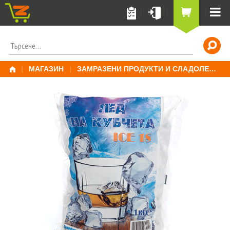
Skip
to
content
ПОТЪРСИ
ЗА:
|
МАГАЗИН
|
ЗАМРАЗЕНИ ПРОДУКТИ И СЛАДОЛЕД
|