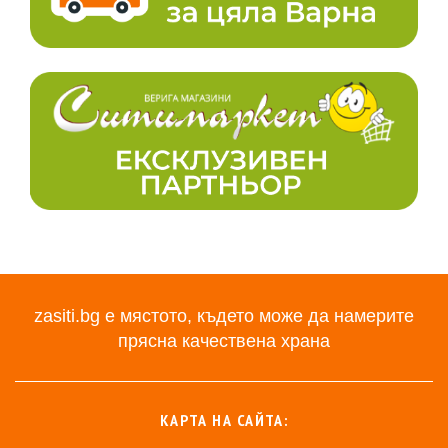
zasiti.bg е мястото, където може да намерите
прясна качествена храна
КАРТА НА САЙТА: