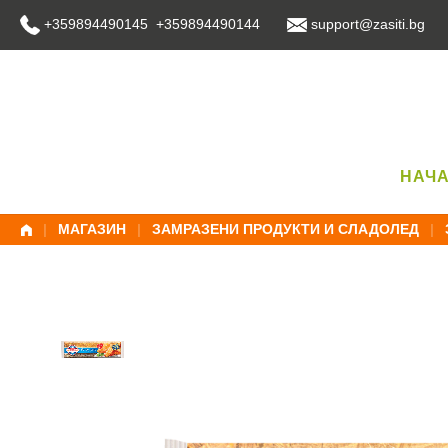
Skip
+359894490145 +359894490144
support@zasiti.bg
to
content
НАЧ
|
МАГАЗИН
|
ЗАМРАЗЕНИ ПРОДУКТИ И СЛАДОЛЕД
|