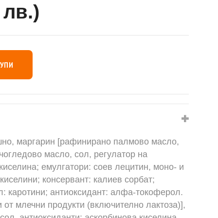
 лв.)
КУПИ
шно, маргарин [рафинирано палмово масло,
огледово масло, сол, регулатор на
киселина; емулгатори: соев лецитин, моно- и
киселини; консервант: калиев сорбат;
л: каротини; антиоксидант: алфа-токоферол.
от млечни продукти (включително лактоза)],
 сол, антиоксиданти: аскорбинова киселина,