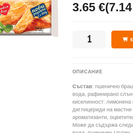
3.65 €
(7.14
КОЛИЧЕСТВО
ОПИСАНИЕ
Състав
: пшенично бра
вода, рафинирано слънч
киселинност: лимонена 
диглицериди на мастни 
ароматизанти, оцветите
Може да съдържа следи 
вода, пшеничен глутен,