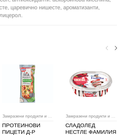
те, царевично нишесте, ароматизанти,
глицерол.
,
Сладоледи
Замразени продукти и сладолед
,
Замразени тестени
Замразени продукти и сладолед
,
ПРОТЕИНОВИ
СЛАДОЛЕД
С
ПИЦЕТИ Д-Р
НЕСТЛЕ ФАМИЛИЯ
Т