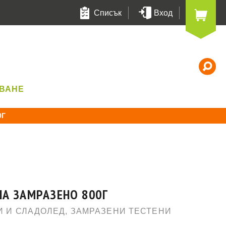
Списък
Вход
Т
УВАНЕ
0Г
ЛА ЗАМРАЗЕНО 800Г
И И СЛАДОЛЕД
,
ЗАМРАЗЕНИ ТЕСТЕНИ