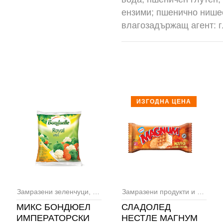
ензими; пшенично нишес
влагозадържащ агент: 
ИЗГОДНА ЦЕНА
Замразени зеленчуци
,
Сладоледи
,
Замразени продукти и сладолед
Замразени продукти и сладолед
МИКС БОНДЮЕЛ
СЛАДОЛЕД
ИМПЕРАТОРСКИ
НЕСТЛЕ МАГНУМ