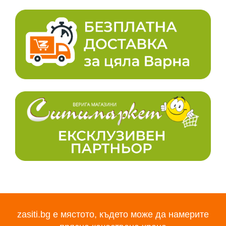
zasiti.bg е мястото, където може да намерите