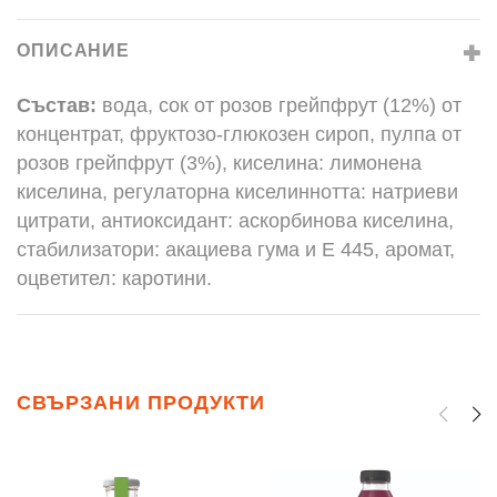
ОПИСАНИЕ
Състав:
вода, сок от розов грейпфрут (12%) от
концентрат, фруктозо-глюкозен сироп, пулпа от
розов грейпфрут (3%), киселина: лимонена
киселина, регулаторна киселиннотта: натриеви
цитрати, антиоксидант: аскорбинова киселина,
стабилизатори: акациева гума и Е 445, аромат,
оцветител: каротини.
СВЪРЗАНИ ПРОДУКТИ