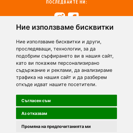
ПОСЛЕДВАЙТЕ НИ:
Ние използваме бисквитки
+359 894 49 0145
+359 894 49 0144
Ние използваме бисквитки и други,
support@zasiti.bg
проследяващи, технологии, за да
подобрим сърфирането ви в нашия сайт,
като ви покажем персонализирано
съдържание и реклами, да анализираме
трафика на нашия сайт и да разберем
откъде идват нашите посетители.
Съгласен съм
Аз отказвам
Промяна на предпочитанията ми
Zasiti.bg - всички права запазени.