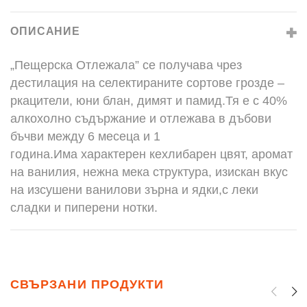
ОПИСАНИЕ
„Пещерска Отлежала” се получава чрез
дестилация на селектираните сортове грозде –
ркацители, юни блан, димят и памид.Тя е с 40%
алкохолно съдържание и отлежава в дъбови
бъчви между 6 месеца и 1
година.Има характерен кехлибарен цвят, аромат
на ванилия, нежна мека структура, изискан вкус
на изсушени ванилови зърна и ядки,с леки
сладки и пиперени нотки.
СВЪРЗАНИ ПРОДУКТИ