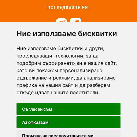
ПОСЛЕДВАЙТЕ НИ:
Ние използваме бисквитки
+359 894 49 0145
+359 894 49 0144
Ние използваме бисквитки и други,
support@zasiti.bg
проследяващи, технологии, за да
подобрим сърфирането ви в нашия сайт,
като ви покажем персонализирано
съдържание и реклами, да анализираме
трафика на нашия сайт и да разберем
откъде идват нашите посетители.
Съгласен съм
Аз отказвам
Промяна на предпочитанията ми
Zasiti.bg - всички права запазени.