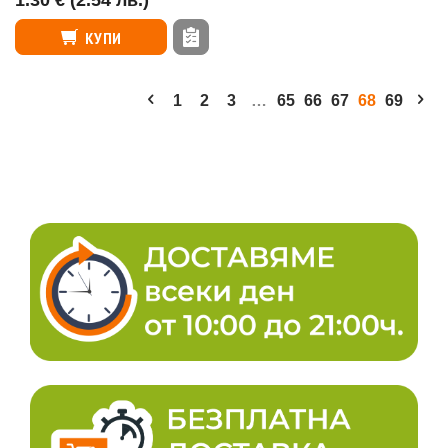
1.30 €
(2.54 лв.)
КУПИ
1
2
3
…
65
66
67
68
69