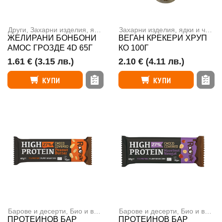
Други
,
Захарни изделия, ядки и чипс
Захарни изделия, ядки и чипс
,
ЖЕЛИРАНИ БОНБОНИ
ВЕГАН КРЕКЕРИ ХРУП
АМОС ГРОЗДЕ 4D 65Г
КО 100Г
1.61 €
(3.15 лв.)
2.10 €
(4.11 лв.)
КУПИ
КУПИ
Барове и десерти
,
Био и веган продукти
Барове и десерти
,
Веган продукти
,
Био и веган продукти
,
Захарни
ПРОТЕИНОВ БАР
ПРОТЕИНОВ БАР