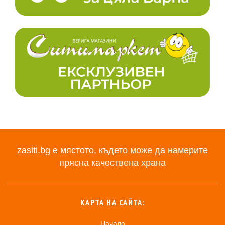
zasiti.bg е мястото, където може да намерите
прясна качествена храна
КАРТА НА САЙТА:
Начало