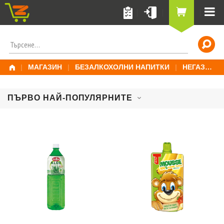
Skip
to
content
ПОТЪРСИ
ЗА:
|
МАГАЗИН
|
БЕЗАЛКОХОЛНИ НАПИТКИ
|
НЕГАЗИРАНИ НАПИТКИ
ПЪРВО НАЙ-ПОПУЛЯРНИТЕ