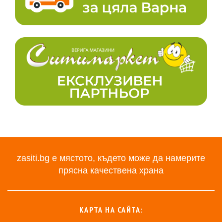
zasiti.bg е мястото, където може да намерите
прясна качествена храна
КАРТА НА САЙТА: