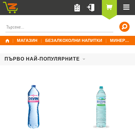
Skip
to
content
ПОТЪРСИ
ЗА:
|
МАГАЗИН
|
БЕЗАЛКОХОЛНИ НАПИТКИ
|
МИНЕРАЛНА ВОДА
ПЪРВО НАЙ-ПОПУЛЯРНИТЕ