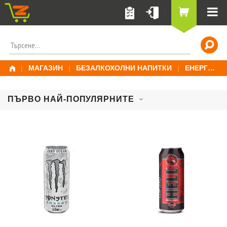
Skip
to
content
ПОТЪРСИ
ЗА:
|
МАГАЗИН
|
БЕЗАЛКОХОЛНИ НАПИТКИ
|
ЕНЕРГИЙНИ НАПИТКИ
ПЪРВО НАЙ-ПОПУЛЯРНИТЕ