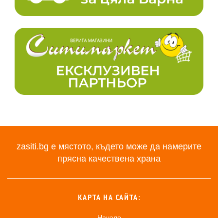
zasiti.bg е мястото, където може да намерите
прясна качествена храна
КАРТА НА САЙТА:
Начало