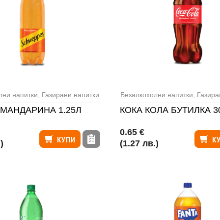
лни напитки
,
Газирани напитки
Безалкохолни напитки
,
Газира
МАНДАРИНА 1.25Л
КОКА КОЛА БУТИЛКА 
0.65 €
КУПИ
К
)
(1.27 лв.)