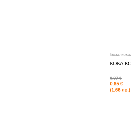
Безалкохо
КОКА К
0.97 €
0.85 €
(1.66 лв.)