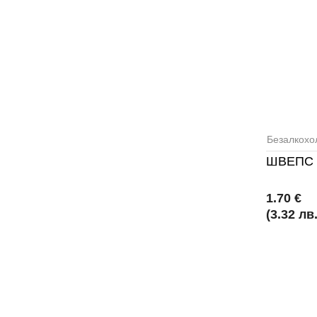
Безалкохо
ШВЕПС 
1.70 €
(3.32 лв.