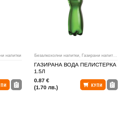
ни напитки
Безалкохолни напитки
,
Газирани напитки
,
Минера
ГАЗИРАНА ВОДА ПЕЛИСТЕРКА
1.5Л
0.87 €
УПИ
КУПИ
(1.70 лв.)