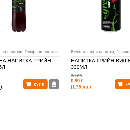
лни напитки
,
Газирани напитки
Безалкохолни напитки
,
Газира
НА НАПИТКА ГРИЙН
НАПИТКА ГРИЙН ВИШ
5Л
330МЛ
0.79 €
0.69 €
КУПИ
К
)
(1.35 лв.)