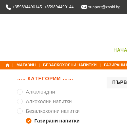
Skip
+359894490145 +359894490144
support@zasiti.bg
to
content
НАЧ
|
МАГАЗИН
|
БЕЗАЛКОХОЛНИ НАПИТКИ
|
ГАЗИРАНИ
….. КАТЕГОРИИ ……
Алкалоидни
Алкохолни напитки
Безалкохолни напитки
Газирани напитки