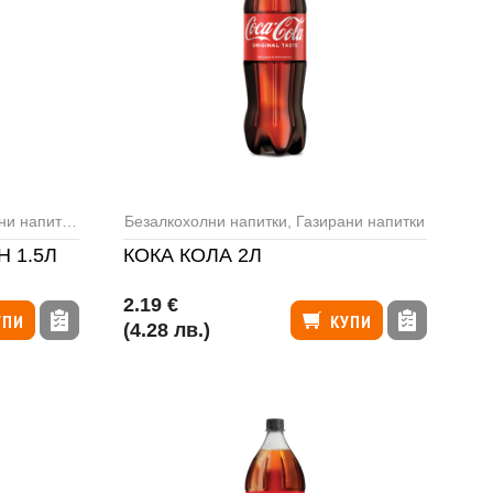
и напитки
,
Минерална вода
Безалкохолни напитки
,
Газирани напитки
 1.5Л
КОКА КОЛА 2Л
2.19 €
УПИ
КУПИ
(4.28 лв.)