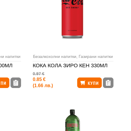
ни напитки
Безалкохолни напитки
,
Газирани напитки
300МЛ
КОКА КОЛА ЗИРО КЕН 330МЛ
0.97 €
0.85 €
УПИ
КУПИ
(1.66 лв.)