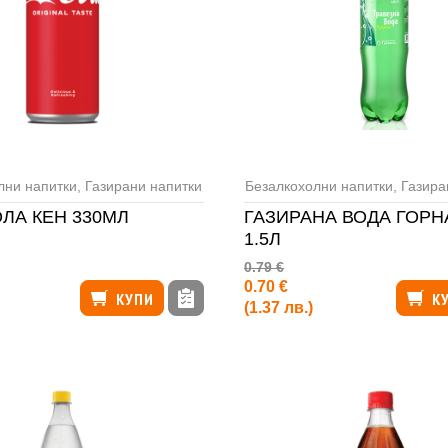
лни напитки
,
Газирани напитки
Безалкохолни напитки
,
Газира
ОЛА КЕН 330МЛ
ГАЗИРАНА ВОДА ГОРН
1.5Л
0.79 €
0.70 €
КУПИ
К
(1.37 лв.)