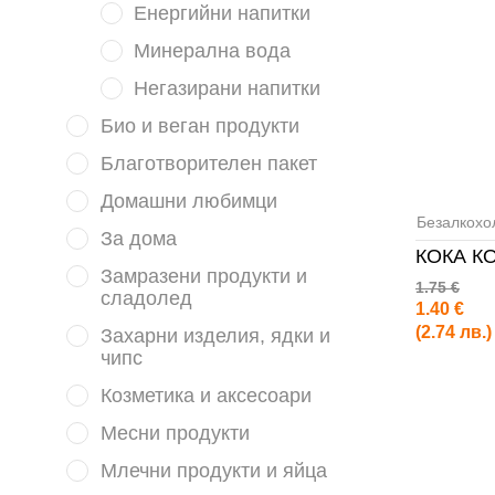
Енергийни напитки
Минерална вода
Негазирани напитки
Био и веган продукти
Благотворителен пакет
Домашни любимци
Безалкохо
За дома
КОКА К
Замразени продукти и
1.75 €
сладолед
1.40 €
(2.74 лв.)
Захарни изделия, ядки и
чипс
Козметика и аксесоари
Месни продукти
Млечни продукти и яйца