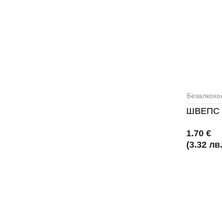
Безалкохо
ШВЕПС 
1.70 €
(3.32 лв.