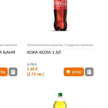
ни напитки
Безалкохолни напитки
,
Газирани напитки
А БАНЯ
КОКА КОЛА 1.5Л
1.75 €
1.40 €
УПИ
КУПИ
(2.74 лв.)