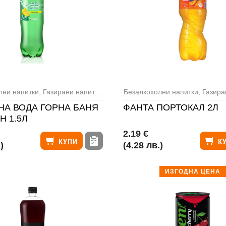
лни напитки
,
Газирани напитки
,
Минерална вода
Безалкохолни напитки
,
Газира
НА ВОДА ГОРНА БАНЯ
ФАНТА ПОРТОКАЛ 2Л
Н 1.5Л
2.19 €
КУПИ
К
)
(4.28 лв.)
ИЗГОДНА ЦЕНА