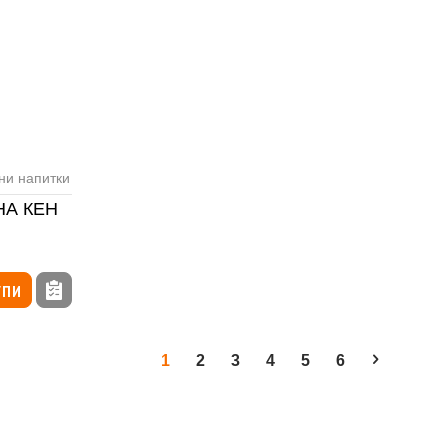
ни напитки
НА КЕН
УПИ
1
2
3
4
5
6