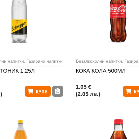
лни напитки
,
Газирани напитки
Безалкохолни напитки
,
Газира
ТОНИК 1.25Л
КОКА КОЛА 500МЛ
1.05 €
КУПИ
К
)
(2.05 лв.)